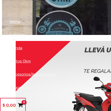
Ir al contenido
Home
Services
Tienda
Motos 0km
Accesorios/Indumentaria
Repuestos
$
0,00