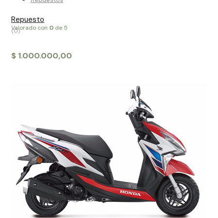
Repuesto
Valorado con
0
de 5
(0)
$
1.000.000,00