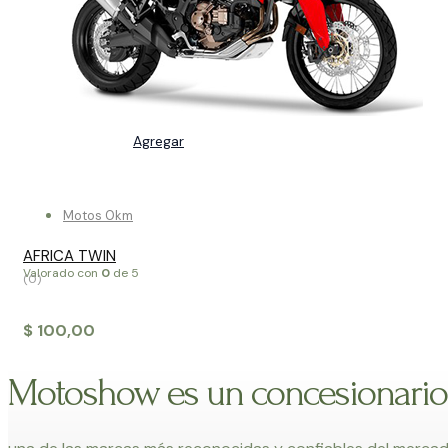
Agregar
Motos 0km
AFRICA TWIN
Valorado con
0
de 5
(0)
$
100,00
Motoshow es un concesionario l