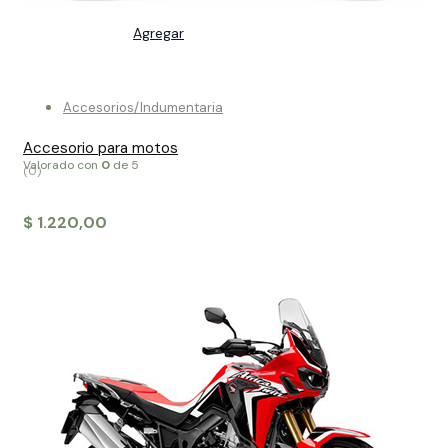
Agregar
Accesorios/Indumentaria
Accesorio para motos
Valorado con
0
de 5
(0)
$
1.220,00